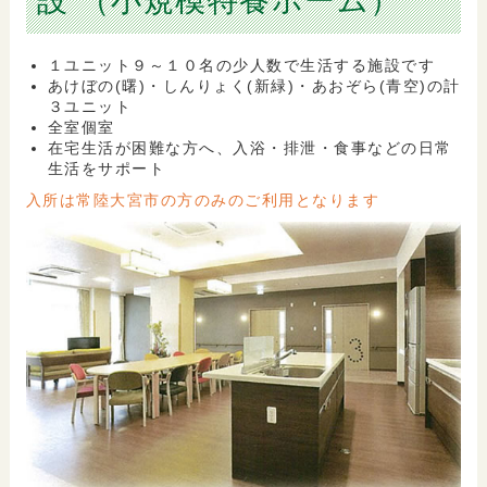
設 （小規模特養ホーム）
１ユニット９～１０名の少人数で生活する施設です
あけぼの(曙)・しんりょく(新緑)・あおぞら(青空)の計
３ユニット
全室個室
在宅生活が困難な方へ、入浴・排泄・食事などの日常
生活をサポート
入所は常陸大宮市の方のみのご利用となります